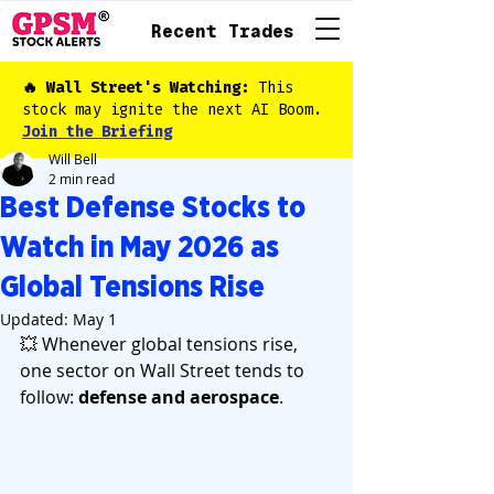
Recent Trades
🔥 Wall Street's Watching:
This
stock may ignite the next AI Boom.
Join the Briefing
Will Bell
2 min read
Best Defense Stocks to
Watch in May 2026 as
Global Tensions Rise
Updated:
May 1
💥 Whenever global tensions rise, 
one sector on Wall Street tends to 
follow: 
defense and aerospace
.