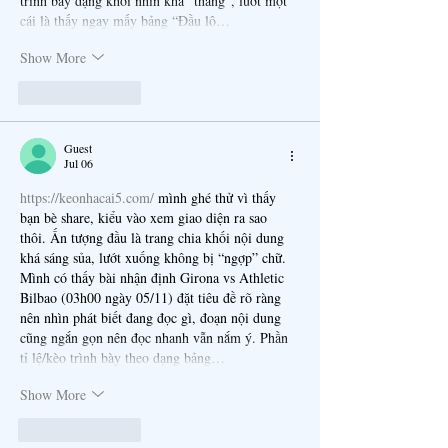
trình bày dạng khối nhìn khá “thẳng”, lướt một 
cái là thấy ngay mấy bảng “Đầu lô…
Show More
Like
Reply
Guest
Jul 06
https://keonhacai5.com/
 mình ghé thử vì thấy 
bạn bè share, kiểu vào xem giao diện ra sao 
thôi. Ấn tượng đầu là trang chia khối nội dung 
khá sáng sủa, lướt xuống không bị “ngợp” chữ. 
Mình có thấy bài nhận định Girona vs Athletic 
Bilbao (03h00 ngày 05/11) đặt tiêu đề rõ ràng 
nên nhìn phát biết đang đọc gì, đoạn nội dung 
cũng ngắn gọn nên đọc nhanh vẫn nắm ý. Phần 
tỉ lệ/kèo trình bày theo dạng bảng…
Show More
Like
Reply