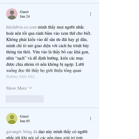
Guest
Jun 24
hitclubvn.co.com
 mình thấy mọi người nhắc 
hoài nên tối qua rảnh bấm vào xem thử cho biết. 
Không phải kiểu vào để săn ưu đãi hay gì đâu, 
mình chỉ tò mò giao diện với cách họ trình bày 
thông tin thôi. Vừa vào là thấy bố cục khá gọn, 
nhìn “sạch” và dễ định hướng, kiểu các mục 
được chia nhóm rõ nên không bị ngợp. Lướt 
xuống đọc thì thấy họ giới thiệu tổng quan 
thương hiệu khá…
Show More
Like
Reply
Guest
Jun 05
gavangtv bóng đá
 dạo này mình thấy có người 
nhắc tới khi nói về các nền tảng giải trí trực 