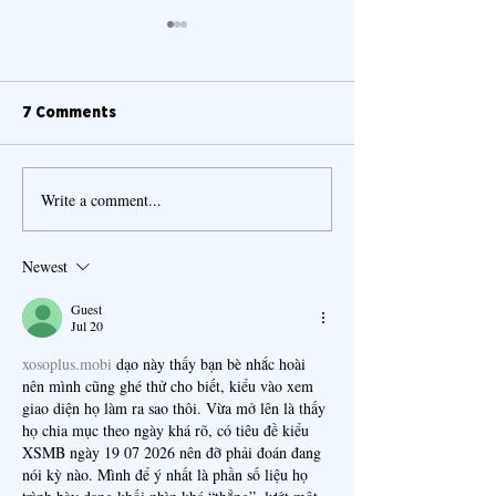
7 Comments
Write a comment...
Top 3 Defense Stocks
Best Beginner-
for May 2026:
Stocks to Watc
Geopolitical Tension
2026 (Low Risk,
Newest
Isn't Going Anywhere
Upside)
Guest
Jul 20
xosoplus.mobi
 dạo này thấy bạn bè nhắc hoài 
nên mình cũng ghé thử cho biết, kiểu vào xem 
giao diện họ làm ra sao thôi. Vừa mở lên là thấy 
họ chia mục theo ngày khá rõ, có tiêu đề kiểu 
XSMB ngày 19 07 2026 nên đỡ phải đoán đang 
nói kỳ nào. Mình để ý nhất là phần số liệu họ 